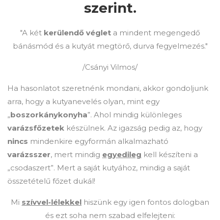
szerint.
"A két
kerülendő véglet
a mindent megengedő
bánásmód és a kutyát megtörő, durva fegyelmezés."
/Csányi Vilmos/
Ha hasonlatot szeretnénk mondani, akkor gondoljunk
arra, hogy a kutyanevelés olyan, mint egy
„
boszorkánykonyha
”. Ahol mindig különleges
varázsfőzetek
készülnek. Az igazság pedig az, hogy
nincs
mindenkire egyformán alkalmazható
varázsszer
, mert mindig
egyedileg
kell készíteni a
„csodaszert”. Mert a saját kutyához, mindig a saját
összetételű főzet dukál!
Mi
szívvel-lélekkel
hiszünk egy igen fontos dologban
és ezt soha nem szabad elfelejteni: