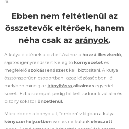
rá.
Ebben nem feltétlenül az
összetevők eltérőek, hanem
néha csak az
arányok
.
A kutya életének a biztosításához a
hozzá illeszkedő
,
sajátos igényrendszert kielégítő
környezetet
és
megfelelő
szokásrendszert
kell biztosítani. A kutya
ösztönszerűen csoportban -azaz közösségben- él,
melyben mindig az
irányításra
alkalmas
egyedet
követi. Ezt a szerepet pedig fel kell tudnunk vállalni és
bizony sokszor
önzetlenül.
Mára ebben a bonyolult, "emberi" világban a kutya
kényszerhelyzetben
van és nélkülünk
elveszett