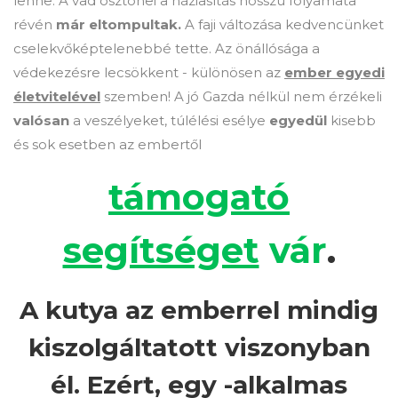
lenne. A vad ösztönei a háziasítás hosszú folyamata
révén
már eltompultak.
A faji változása kedvencünket
cselekvőképtelenebbé tette. Az önállósága a
védekezésre lecsökkent - különösen az
ember egyedi
életvitelével
szemben! A jó Gazda nélkül nem érzékeli
valósan
a veszélyeket, túlélési esélye
egyedül
kisebb
és sok esetben az embertől
támogató
segítséget
vár
.
A kutya az emberrel mindig
kiszolgáltatott viszonyban
él. Ezért, egy -alkalmas