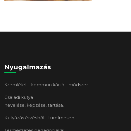
Nyugalmazás
Szemlélet - kommunikáció - módszer.
Családi kutya
nevelése, képzése, tartása.
Kutyázás érzésből - türelmesen.
Természetes pedagógiával,