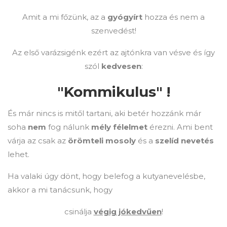
Amit a mi főzünk, az a
gyógyírt
hozza és nem a
szenvedést!
Az első varázsigénk ezért az ajtónkra van vésve és így
szól
kedvesen
:
"Kommikulus" !
És már nincs is mitől tartani, aki betér hozzánk már
soha
nem
fog nálunk
mély félelmet
érezni. Ami bent
várja az csak az
örömteli mosoly
és a
szelíd nevetés
lehet.
Ha valaki úgy dönt, hogy belefog a kutyanevelésbe,
akkor a mi tanácsunk, hogy
csinálja
végig jókedvűen
!