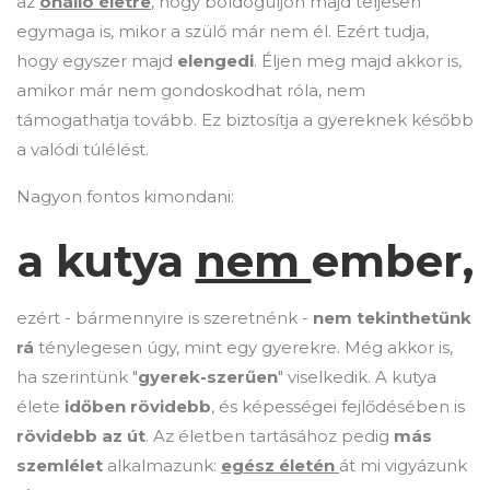
az
önálló életre
, hogy boldoguljon majd teljesen
egymaga is, mikor a szülő már nem él. Ezért tudja,
hogy egyszer majd
elengedi
. Éljen meg majd akkor is,
amikor már nem gondoskodhat róla, nem
támogathatja tovább. Ez biztosítja a gyereknek később
a valódi túlélést.
Nagyon fontos kimondani:
a kutya
nem
ember,
ezért - bármennyire is szeretnénk -
nem tekinthetünk
rá
ténylegesen úgy, mint egy gyerekre. Még akkor is,
ha szerintünk "
gyerek-szerűen
" viselkedik. A kutya
élete
időben rövidebb
, és képességei fejlődésében is
rövidebb az út
. Az életben tartásához pedig
más
szemlélet
alkalmazunk:
egész életén
át mi vigyázunk