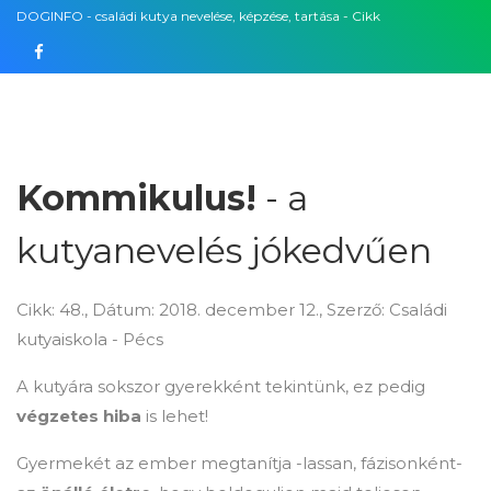
DOGINFO - családi kutya nevelése, képzése, tartása - Cikk
Facebook
Kommikulus!
- a
kutyanevelés jókedvűen
Cikk: 48., Dátum: 2018. december 12., Szerző: Családi
kutyaiskola - Pécs
A kutyára sokszor gyerekként tekintünk, ez pedig
végzetes hiba
is lehet!
Gyermekét az ember megtanítja -lassan, fázisonként-