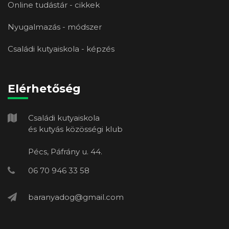
Online tudástár - cikkek
Nyugalmazás - módszer
Családi kutyaiskola - képzés
Elérhetőség
Családi kutyaiskola
és kutyás közösségi klub
Pécs, Páfrány u. 44.
06 70 946 33 58
baranyadog@gmail.com